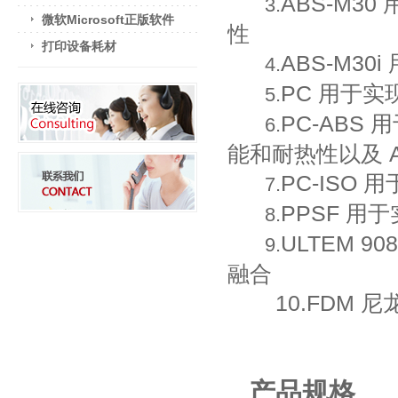
ABS-M
3.
微软Microsoft正版软件
性
打印设备耗材
ABS-M3
4.
PC 用于
5.
PC-ABS
6.
能和耐热性以及 
PC-ISO
7.
PPSF 
8.
ULTEM 
9.
融合
10.FDM 
产品规格